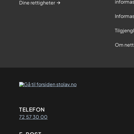
informa
Dine rettigheter
Informa
Tilgjeng
Om nett
Kontaktinformasjon
TELEFON
72 57 30 00