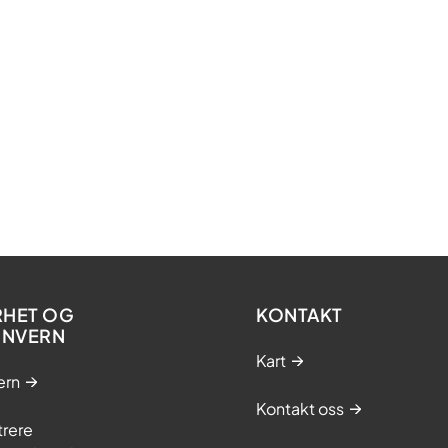
RHET OG
KONTAKT
ONVERN
Kart
ern
Kontakt oss
trere