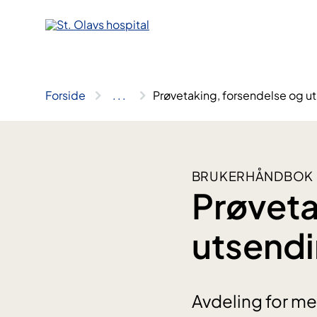
Hopp
til
innhold
Forside
..
.
Prøvetaking, forsendelse og ut
BRUKERHÅNDBOK M
Prøveta
utsendi
Avdeling for me