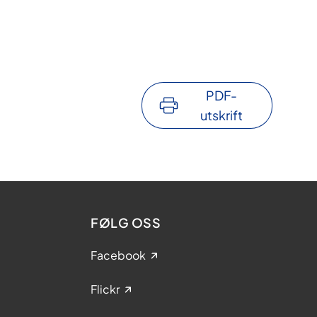
PDF-
utskrift
FØLG OSS
Facebook
Flickr