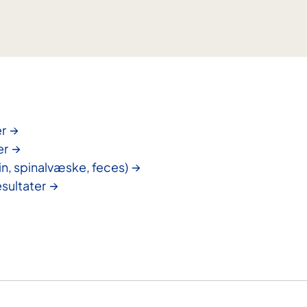
r
er
in, spinalvæske, feces)
sultater