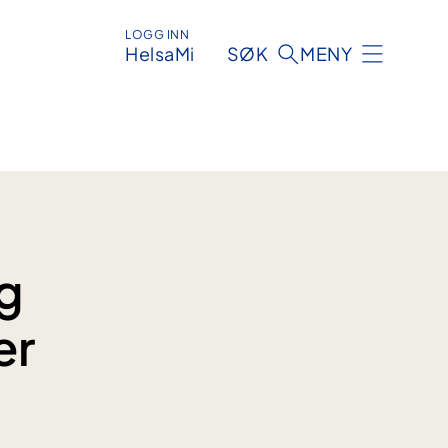
LOGG INN
HelsaMi
SØK
MENY
g
er