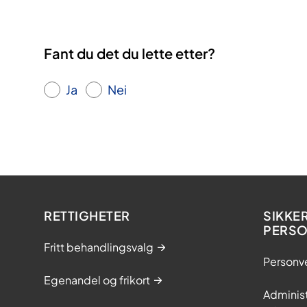
Fant du det du lette etter?
Ja
Nei
RETTIGHETER
SIKKE
PERS
Fritt behandlingsvalg
Personv
Egenandel og frikort
Adminis