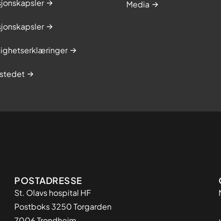
sjonskapsler
Media
sjonskapsler
lighetserklæringer
stedet
Adresse
POSTADRESSE
St. Olavs hospital HF
Postboks 3250 Torgarden
7006 Trondheim