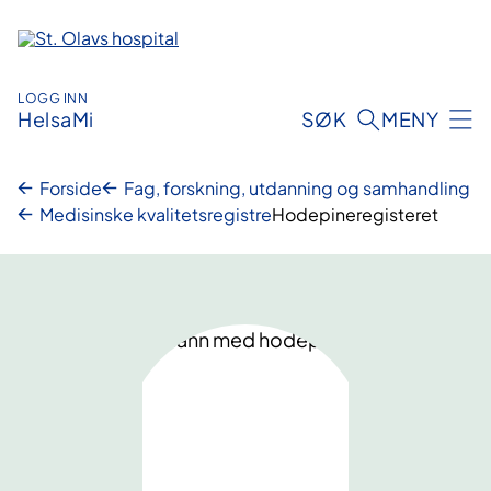
Hopp
til
innhold
LOGG INN
HelsaMi
SØK
MENY
Forside
Fag, forskning, utdanning og samhandling
Medisinske kvalitetsregistre
Hodepineregisteret