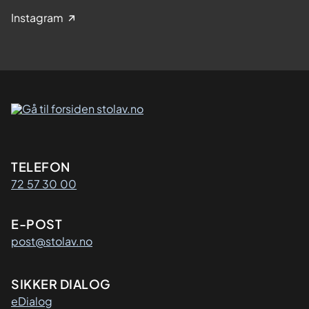
Instagram
Kontaktinformasjon
TELEFON
72 57 30 00
E-POST
post@stolav.no
SIKKER DIALOG
eDialog