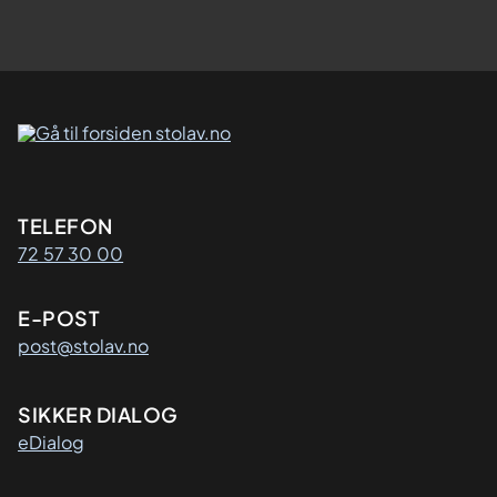
Kontaktinformasjon
TELEFON
72 57 30 00
E-POST
post@stolav.no
SIKKER DIALOG
eDialog