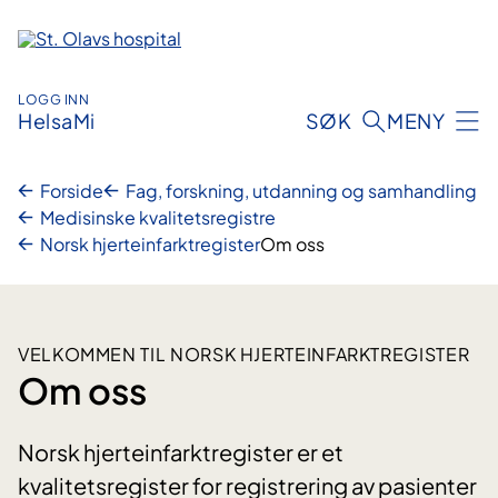
Hopp
til
innhold
LOGG INN
HelsaMi
SØK
MENY
Forside
Fag, forskning, utdanning og samhandling
Medisinske kvalitetsregistre
Norsk hjerteinfarktregister
Om oss
VELKOMMEN TIL NORSK HJERTEINFARKTREGISTER
Om oss
Norsk hjerteinfarktregister er et
kvalitetsregister for registrering av pasienter