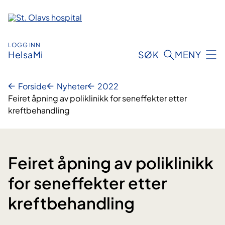
Hopp
til
innhold
LOGG INN
HelsaMi
SØK
MENY
Forside
Nyheter
2022
Feiret åpning av poliklinikk for seneffekter etter
kreftbehandling
Feiret åpning av poliklinikk
for seneffekter etter
kreftbehandling