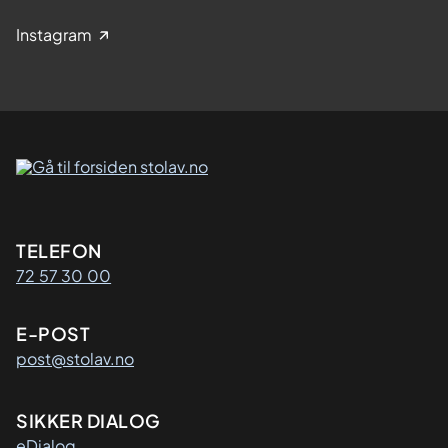
Instagram
Kontaktinformasjon
TELEFON
72 57 30 00
E-POST
post@stolav.no
SIKKER DIALOG
eDialog