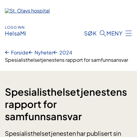
Hopp
til
innhold
LOGG INN
HelsaMi
SØK
MENY
Forside
Nyheter
2024
Spesialisthelsetjenestens rapport for samfunnsansvar
Spesialisthelsetjenestens
rapport for
samfunnsansvar
Spesialisthelsetjenesten har publisert sin