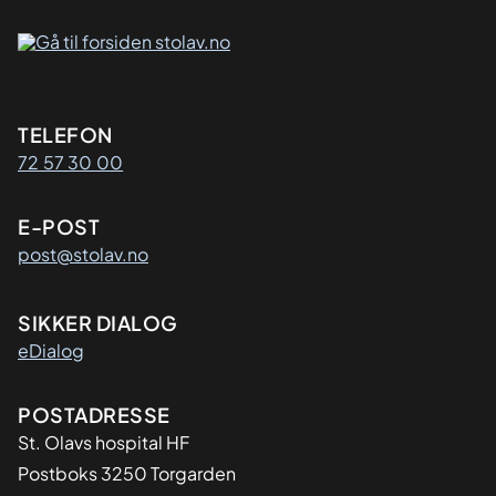
Kontaktinformasjon
TELEFON
72 57 30 00
E-POST
post@stolav.no
SIKKER DIALOG
eDialog
Adresse
POSTADRESSE
St. Olavs hospital HF
Postboks 3250 Torgarden