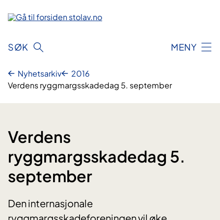
Hopp
til
innhold
SØK
MENY
Nyhetsarkiv
2016
Verdens ryggmargsskadedag 5. september
Verdens
ryggmargsskadedag 5.
september
Den internasjonale
ryggmargsskadeforeningen vil øke