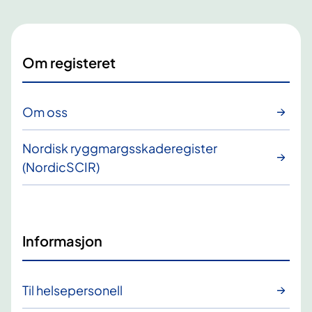
Om registeret
Om oss
Nordisk ryggmargsskaderegister
(NordicSCIR)
Informasjon
Til helsepersonell