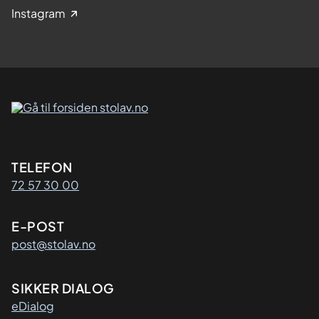
Instagram
Kontaktinformasjon
TELEFON
72 57 30 00
E-POST
post@stolav.no
SIKKER DIALOG
eDialog