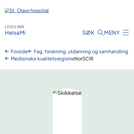
Hopp
til
innhold
LOGG INN
HelsaMi
SØK
MENY
Forside
Fag, forskning, utdanning og samhandling
Medisinske kvalitetsregistre
NorSCIR