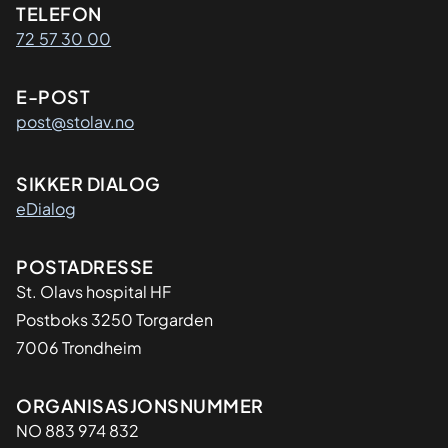
Kontaktinformasjon
TELEFON
72 57 30 00
E-POST
post@stolav.no
SIKKER DIALOG
eDialog
Adresse
POSTADRESSE
St. Olavs hospital HF
Postboks 3250 Torgarden
7006 Trondheim
Organisasjon
ORGANISASJONSNUMMER
NO 883 974 832