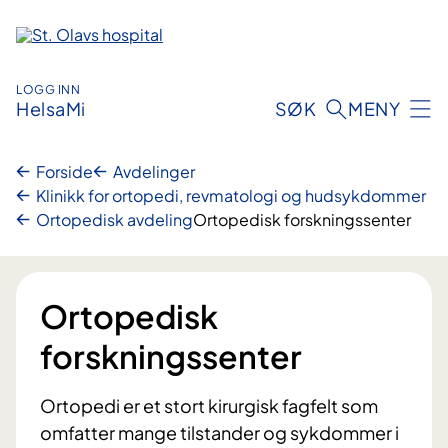
Hopp
til
innhold
LOGG INN
HelsaMi
SØK
MENY
Forside
Avdelinger
Klinikk for ortopedi, revmatologi og hudsykdommer
Ortopedisk avdeling
Ortopedisk forskningssenter
Ortopedisk
forskningssenter
Ortopedi er et stort kirurgisk fagfelt som
omfatter mange tilstander og sykdommer i