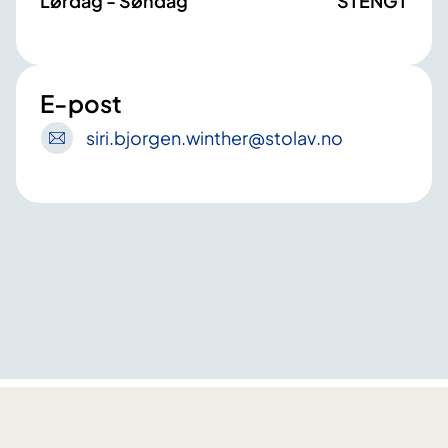
Lørdag - Søndag
STENGT
E-post
siri
.bjorgen
.winther
@stolav
.no