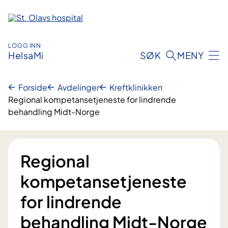
Hopp
til
innhold
LOGG INN
HelsaMi
SØK
MENY
Forside
Avdelinger
Kreftklinikken
Regional kompetansetjeneste for lindrende
behandling Midt-Norge
Regional
kompetansetjeneste
for lindrende
behandling Midt-Norge