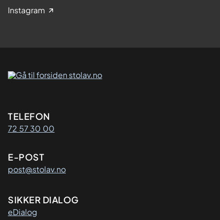
Instagram
Kontaktinformasjon
TELEFON
72 57 30 00
E-POST
post@stolav.no
SIKKER DIALOG
eDialog