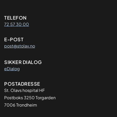
Kontaktinformasjon
TELEFON
72 57 30 00
E-POST
post@stolav.no
SIKKER DIALOG
eDialog
Adresse
POSTADRESSE
St. Olavs hospital HF
Postboks 3250 Torgarden
7006 Trondheim