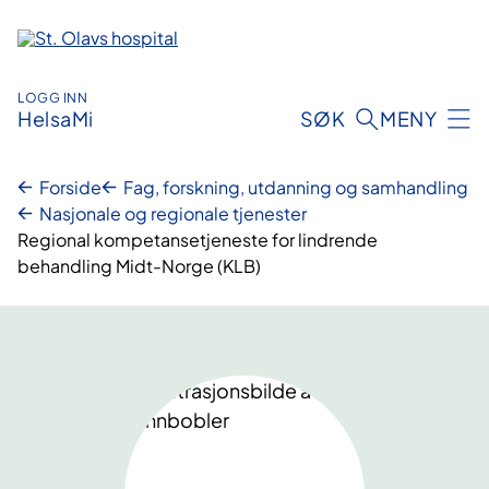
Hopp
til
innhold
LOGG INN
HelsaMi
SØK
MENY
Forside
Fag, forskning, utdanning og samhandling
Nasjonale og regionale tjenester
Regional kompetansetjeneste for lindrende
behandling Midt-Norge (KLB)