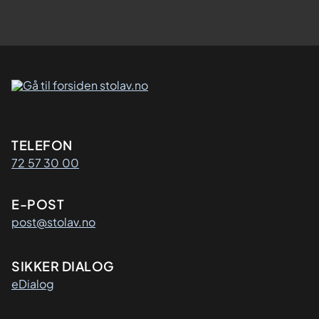
Kontaktinformasjon
TELEFON
72 57 30 00
E-POST
post@stolav.no
SIKKER DIALOG
eDialog