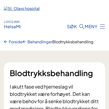
Hopp
til
innhold
LOGG INN
HelsaMi
SØK
MENY
Forside
Behandlinger
Blodtrykksbehandling
Blodtrykksbehandling
I akutt fase ved hjerneslag vil
blodtrykket være forhøyet. Det kan
være behov for å senke blodtrykket ditt
med medisiner. Blodtrykksverdiene for