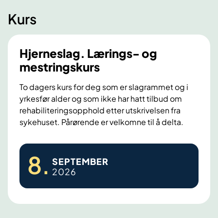
Kurs
Hjerneslag. Lærings- og
mestringskurs
To dagers kurs for deg som er slagrammet og i
yrkesfør alder og som ikke har hatt tilbud om
rehabiliteringsopphold etter utskrivelsen fra
sykehuset. Pårørende er velkomne til å delta.
H
8
.
SEPTEMBER
j
2026
e
r
n
e