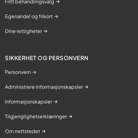
Fritt behandlingsvalg
e
s
Egenandel og frikort
t
r
Dine rettigheter
i
n
g
SIKKERHET OG PERSONVERN
s
k
Personvern
u
r
Administrere informasjonskapsler
s
Informasjonskapsler
Tilgjenglighetserklæringer
Om nettstedet