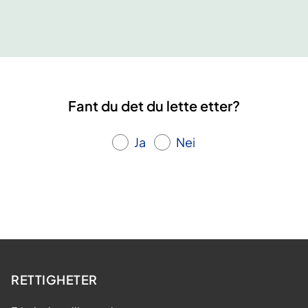
s
l
a
g
.
Fant du det du lette etter?
L
æ
Ja
Nei
r
i
n
g
s
-
o
g
RETTIGHETER
m