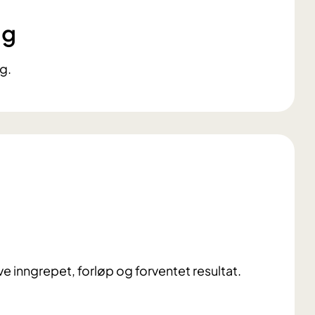
ng
g.
e inngrepet, forløp og forventet resultat.