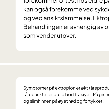
forekommer oftest hos eldre på
kan også forekomme ved sykdo
og ved ansiktslammelse. Ektr
Behandlingen er avhengig av om
som vender utover.
Symptomer på ektropion er økt tåreproduks
tårepunktet er dreid bort fra øyet. På grun
og slimhinnen på øyet rød og fortykket.