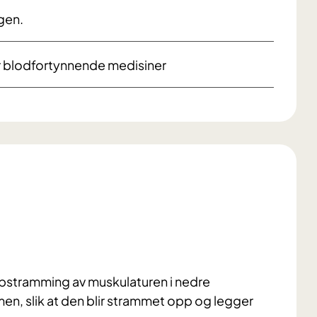
agen.
er blodfortynnende medisiner
ppstramming av muskulaturen i nedre
men, slik at den blir strammet opp og legger