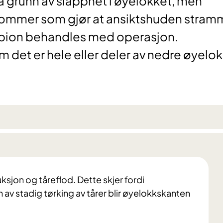
 grunn av slapphet i øyelokket, men
mmer som gjør at ansiktshuden stramm
opion behandles med operasjon.
 det er hele eller deler av nedre øyelo
jon og tåreflod. Dette skjer fordi
n av stadig tørking av tårer blir øyelokkskanten