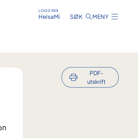
LOGG INN
HelsaMi
SØK
MENY
PDF-
utskrift
on