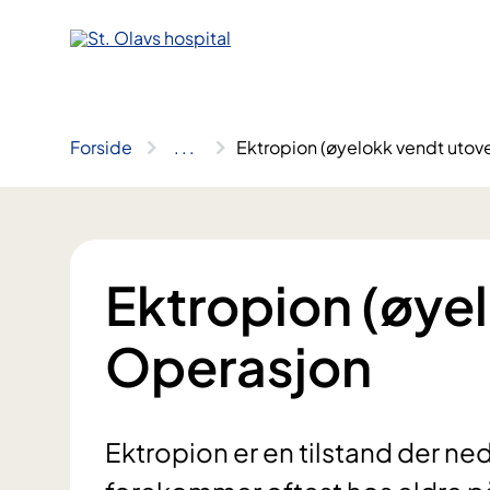
Hopp
til
innhold
Forside
..
.
Ektropion (øyelokk vendt utove
Ektropion (øyel
Operasjon
Ektropion er en tilstand der n