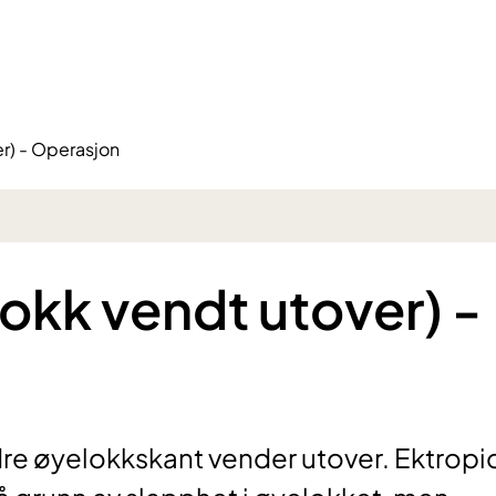
r) - Operasjon
okk vendt utover) -
edre øyelokkskant vender utover. Ektropi