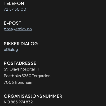
Kontaktinformasjon
TELEFON
72 57 30 00
E-POST
post@stolav.no
SIKKER DIALOG
eDialog
Adresse
POSTADRESSE
St. Olavs hospital HF
Postboks 3250 Torgarden
7006 Trondheim
Organisasjon
ORGANISASJONSNUMMER
NO 883 974 832