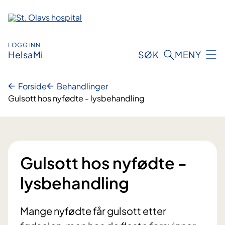
Hopp
til
innhold
LOGG INN
HelsaMi
SØK
MENY
Forside
Behandlinger
Gulsott hos nyfødte - lysbehandling
Gulsott hos nyfødte -
lysbehandling
Mange nyfødte får gulsott etter