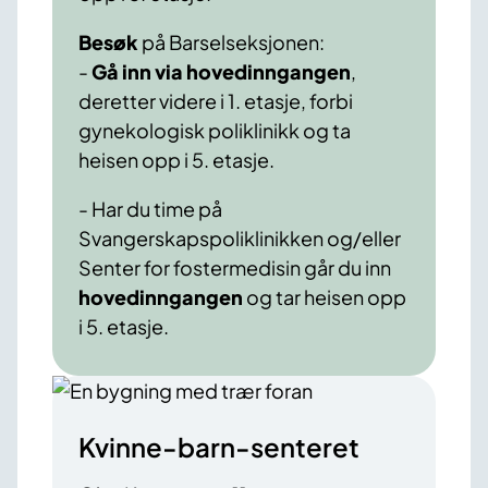
Besøk
på Barselseksjonen:
-
Gå inn via hovedinngangen
,
deretter videre i 1. etasje, forbi
gynekologisk poliklinikk og ta
heisen opp i 5. etasje.
- Har du time på
Svangerskapspoliklinikken og/eller
Senter for fostermedisin går du inn
hovedinngangen
og tar heisen opp
i 5. etasje.
Kvinne-barn-senteret