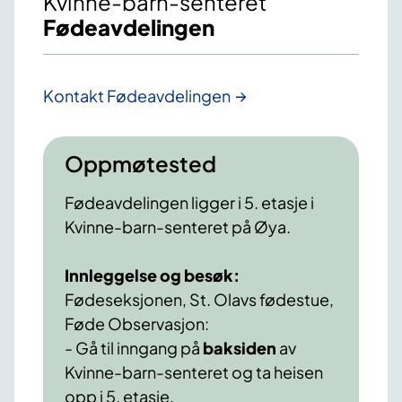
Kvinne-barn-senteret
Fødeavdelingen
Kontakt Fødeavdelingen
Oppmøtested
Fødeavdelingen ligger i 5. etasje i
Kvinne-barn-senteret på Øya.
Innleggelse og besøk:
Fødeseksjonen, St. Olavs fødestue,
Føde Observasjon:
- Gå til inngang på
baksiden
av
Kvinne-barn-senteret og ta heisen
opp i 5. etasje.