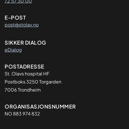
72 57 30 00
E-POST
post@stolav.no
SIKKER DIALOG
eDialog
Adresse
POSTADRESSE
St. Olavs hospital HF
Postboks 3250 Torgarden
7006 Trondheim
Organisasjon
ORGANISASJONSNUMMER
NO 883 974 832