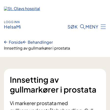
Hopp
til
innhold
LOGG INN
HelsaMi
SØK
MENY
Forside
Behandlinger
Innsetting av gullmarkører i prostata
Innsetting av
gullmarkører i prostata
Vi markerer prostata med