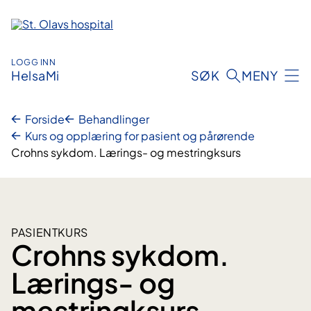
Hopp
til
innhold
LOGG INN
HelsaMi
SØK
MENY
Forside
Behandlinger
Kurs og opplæring for pasient og pårørende
Crohns sykdom. Lærings- og mestringksurs
PASIENTKURS
Crohns sykdom.
Lærings- og
mestringksurs