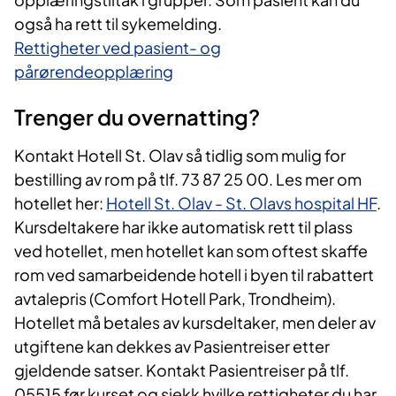
også ha rett til sykemelding.
Rettigheter ved pasient- og
pårørendeopplæring
Trenger du overnatting?
Kontakt Hotell St. Olav så tidlig som mulig for
bestilling av rom på tlf. 73 87 25 00. Les mer om
hotellet her:
Hotell St. Olav - St. Olavs hospital HF
.
Kursdeltakere har ikke automatisk rett til plass
ved hotellet, men hotellet kan som oftest skaffe
rom ved samarbeidende hotell i byen til rabattert
avtalepris (Comfort Hotell Park, Trondheim).
Hotellet må betales av kursdeltaker, men deler av
utgiftene kan dekkes av Pasientreiser etter
gjeldende satser. Kontakt Pasientreiser på tlf.
05515 før kurset og sjekk hvilke rettigheter du har.