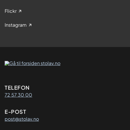
Flickr
Instagram
Kontaktinformasjon
TELEFON
72 57 30 00
E-POST
post@stolav.no