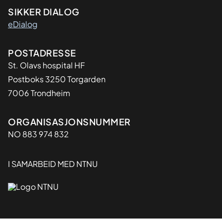
SIKKER DIALOG
eDialog
Adresse
POSTADRESSE
St. Olavs hospital HF
Postboks 3250 Torgarden
7006 Trondheim
Organisasjon
ORGANISASJONSNUMMER
NO 883 974 832
I SAMARBEID MED NTNU