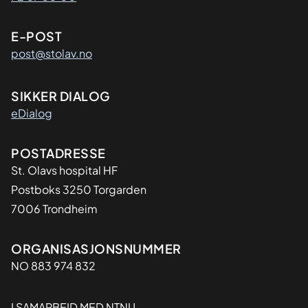
E-POST
post@stolav.no
SIKKER DIALOG
eDialog
Adresse
POSTADRESSE
St. Olavs hospital HF
Postboks 3250 Torgarden
7006 Trondheim
Organisasjon
ORGANISASJONSNUMMER
NO 883 974 832
I SAMARBEID MED NTNU