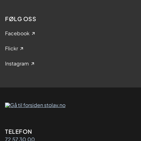
FØLG OSS
Facebook
Flickr
Instagram
Kontaktinformasjon
TELEFON
72 57 30 00