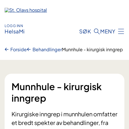
Hopp
til
innhold
LOGG INN
HelsaMi
SØK
MENY
Forside
Behandlinger
Munnhule - kirurgisk inngrep
Munnhule - kirurgisk
inngrep
Kirurgiske inngrep i munnhulen omfatter
et bredt spekter av behandlinger, fra