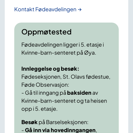
Kontakt Fødeavdelingen
Oppmøtested
Fødeavdelingen ligger i 5. etasje i
Kvinne-barn-senteret på Øya.
Innleggelse og besøk:
Fødeseksjonen, St. Olavs fødestue,
Føde Observasjon:
- Gå til inngang på
baksiden
av
Kvinne-barn-senteret og ta heisen
opp i 5. etasje.
Besøk
på Barselseksjonen:
-
Gå inn via hovedinngangen
,