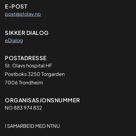
E-POST
post@stolav.no
SIKKER DIALOG
eDialog
Adresse
POSTADRESSE
St. Olavs hospital HF
Postboks 3250 Torgarden
7006 Trondheim
Organisasjon
ORGANISASJONSNUMMER
NO 883 974 832
I SAMARBEID MED NTNU