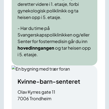
deretter videre i 1. etasje, forbi
gynekologisk poliklinikk og ta
heisen opp i 5. etasje.
- Har du time på
Svangerskapspoliklinikken og/eller
Senter for fostermedisin går du inn
hovedinngangen
og tar heisen opp
i 5. etasje.
Kvinne-barn-senteret
Olav Kyrres gate 11
7006 Trondheim