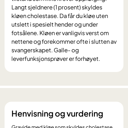
Langt sjeldnere (1 prosent) skyldes
kløen cholestase. Da får du kløe uten
utslett i spesielt hender og under
fotsålene. Kløen er vanligvis verst om
nettene og forekommer ofte i slutten av
svangerskapet. Galle- og
leverfunksjonsprøver er forhøyet.
Henvisning og vurdering
Gravide med kløe som skyldes cholestase