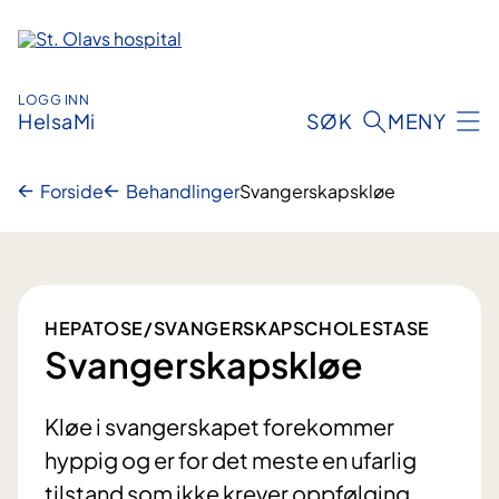
Hopp
til
innhold
LOGG INN
HelsaMi
SØK
MENY
Forside
Behandlinger
Svangerskapskløe
HEPATOSE/SVANGERSKAPSCHOLESTASE
Svangerskapskløe
Kløe i svangerskapet forekommer
hyppig og er for det meste en ufarlig
tilstand som ikke krever oppfølging.