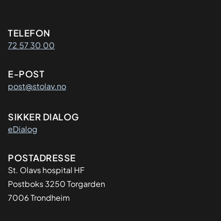
Kontaktinformasjon
TELEFON
72 57 30 00
E-POST
post@stolav.no
SIKKER DIALOG
eDialog
Adresse
POSTADRESSE
St. Olavs hospital HF
Postboks 3250 Torgarden
7006 Trondheim