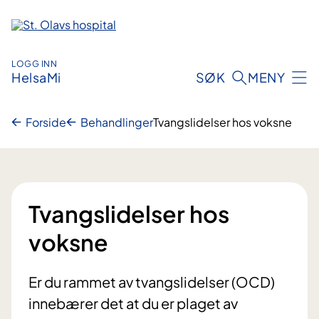
Hopp
til
innhold
LOGG INN
HelsaMi
SØK
MENY
Forside
Behandlinger
Tvangslidelser hos voksne
Tvangslidelser hos
voksne
Er du rammet av tvangslidelser (OCD)
innebærer det at du er plaget av