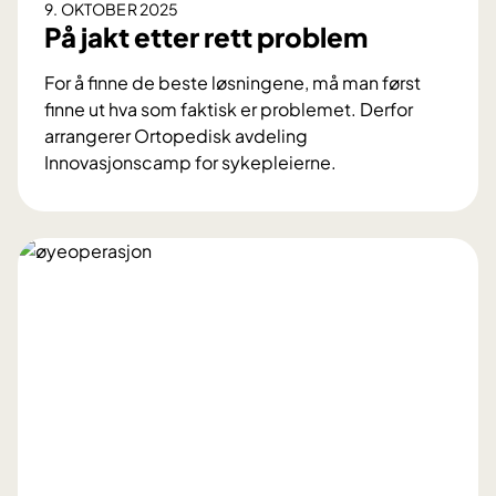
9. OKTOBER 2025
-
s
På jakt etter rett problem
u
k
t
h
For å finne de beste løsningene, må man først
r
e
finne ut hva som faktisk er problemet. Derfor
e
l
arrangerer Ortopedisk avdeling
d
s
Innovasjonscamp for sykepleierne.
n
e
P
i
o
å
n
g
j
g
r
a
u
k
s
t
t
e
i
t
l
t
d
e
e
r
l
r