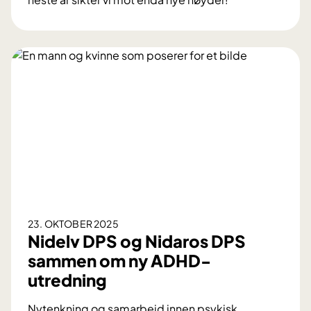
o
S
n
i
e
k
r
t
t
e
i
r
l
o
i
p
n
p
n
o
o
g
v
f
a
r
23. OKTOBER 2025
s
e
Nidelv DPS og Nidaros DPS
j
m
sammen om ny ADHD-
o
utredning
n
s
Nytenkning og samarbeid innen psykisk