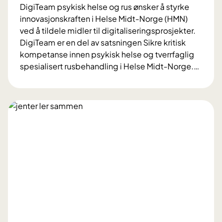
o
DigiTeam psykisk helse og rus ønsker å styrke
s
innovasjonskraften i Helse Midt-Norge (HMN)
D
ved å tildele midler til digitaliseringsprosjekter.
P
DigiTeam er en del av satsningen Sikre kritisk
S
kompetanse innen psykisk helse og tverrfaglig
s
spesialisert rusbehandling i Helse Midt-Norge.
…
a
D
m
i
m
g
e
i
n
T
o
e
m
a
n
m
y
p
A
s
D
y
H
k
D
i