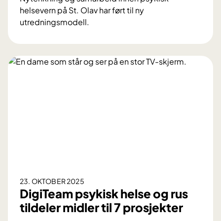
p
helsevern på St. Olav har ført til ny
r
utredningsmodell.
o
N
s
i
j
d
e
e
k
l
t
v
e
D
r
P
S
o
g
N
i
23. OKTOBER 2025
d
DigiTeam psykisk helse og rus
a
tildeler midler til 7 prosjekter
r