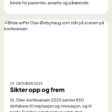
beste for pasienter, ansatte og pårørende.
D
e
l
e
r
u
t
o
v
e
r
1
0
23. OKTOBER 2025
m
Sikter opp og frem
i
l
St. Olav-konferansen 2025 samlet 850
l
deltakere til inspirasjon og innovasjon, og til
i
neste år sikter vi mot enda nye høyder!