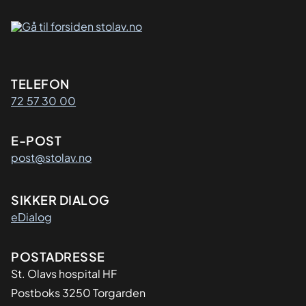
Kontaktinformasjon
TELEFON
72 57 30 00
E-POST
post@stolav.no
SIKKER DIALOG
eDialog
Adresse
POSTADRESSE
St. Olavs hospital HF
Postboks 3250 Torgarden