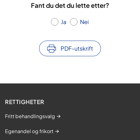
t
Fant du det du lette etter?
r
e
ø
r
Ja
Nei
y
e
PDF-utskrift
RETTIGHETER
Fritt behandlingsvalg
Egenandel og frikort