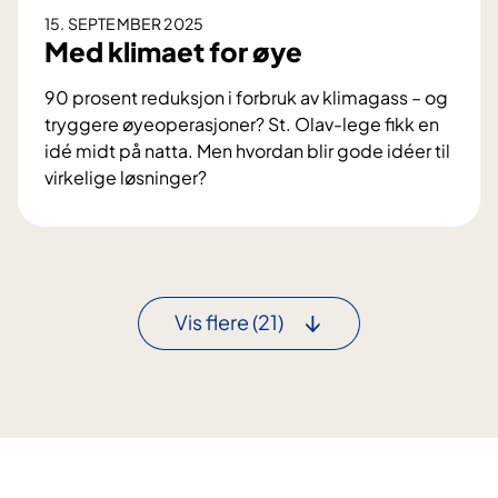
e
e
15. SEPTEMBER 2025
r
t
Med klimaet for øye
m
t
i
p
90 prosent reduksjon i forbruk av klimagass – og
d
r
tryggere øyeoperasjoner? St. Olav-lege fikk en
l
o
idé midt på natta. Men hvordan blir gode idéer til
e
b
virkelige løsninger?
r
l
M
t
e
e
i
m
d
l
k
7
l
Vis flere
(21)
p
i
r
m
o
a
s
e
j
t
e
f
k
o