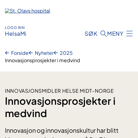
Hopp
til
innhold
LOGG INN
HelsaMi
SØK
MENY
Forside
Nyheter
2025
Innovasjonsprosjekter i medvind
INNOVASJONSMIDLER HELSE MIDT-NORGE
Innovasjonsprosjekter i
medvind
Innovasjon og innovasjonskultur har blitt