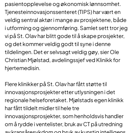
pasientopplevelse og økonomisk lønnsomhet.
Tjenesteinnovasjonssenteret (TIPS) har vært en
veldig sentral aktør i mange av prosjektene, både
i utforming og gjennomføring. Samlet sett tror jeg
vi på St. Olav har blitt gode til å skape prosjekter,
og det kommer veldig godt til syne i denne
tildelingen. Det er selvsagt veldig gøy, sier Ole
Christian Mjølstad, avdelingssjef ved Klinikk for
hjertemedisin.
Flere klinikker på St. Olav har fått støtte til
innovasjonsprosjekter etter utlysningen i det
regionale helseforetaket. Mjølstads egen klinikk
har fått tildelt midler til hele tre
innovasjonsprosjekter, som henholdsvis handler
om å rydde i ventelister, bruk av CT på utredning
av kransåresykdom og bruk av kunstig intelligens