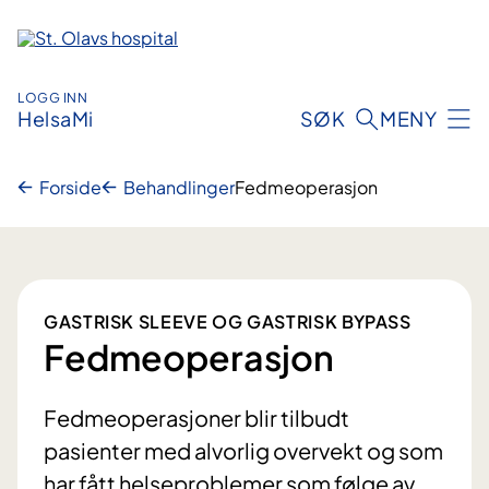
Hopp
til
innhold
LOGG INN
HelsaMi
SØK
MENY
Forside
Behandlinger
Fedmeoperasjon
GASTRISK SLEEVE OG GASTRISK BYPASS
Fedmeoperasjon
Fedmeoperasjoner blir tilbudt
pasienter med alvorlig overvekt og som
har fått helseproblemer som følge av