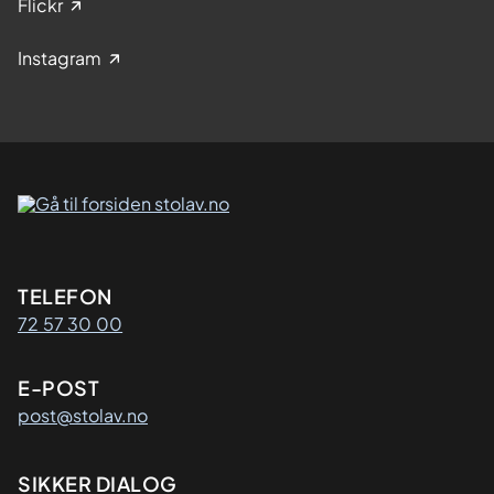
Flickr
Instagram
Kontaktinformasjon
TELEFON
72 57 30 00
E-POST
post@stolav.no
SIKKER DIALOG