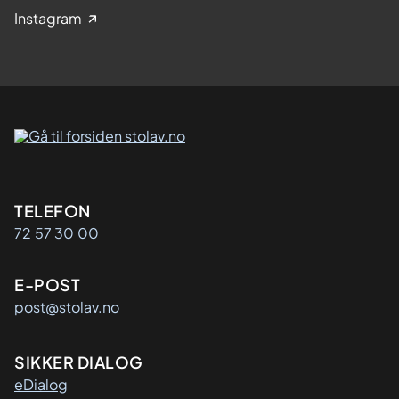
Instagram
Kontaktinformasjon
TELEFON
72 57 30 00
E-POST
post@stolav.no
SIKKER DIALOG
eDialog