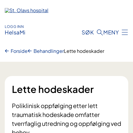
Hopp
til
innhold
LOGG INN
HelsaMi
SØK
MENY
Forside
Behandlinger
Lette hodeskader
Lette hodeskader
Poliklinisk oppfølging etter lett
traumatisk hodeskade omfatter
tverrfaglig utredning og oppfølging ved
behov.