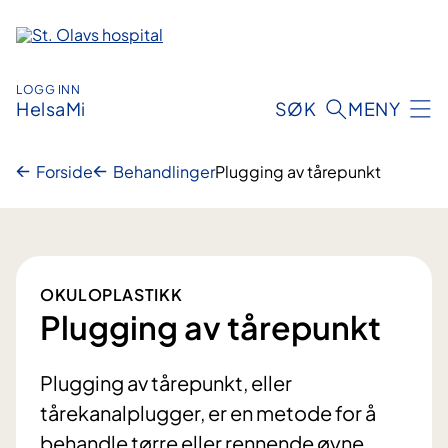
Hopp
til
innhold
LOGG INN
HelsaMi
SØK
MENY
Forside
Behandlinger
Plugging av tårepunkt
OKULOPLASTIKK
Plugging av tårepunkt
Plugging av tårepunkt, eller
tårekanalplugger, er en metode for å
behandle tørre eller rennende øyne.