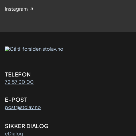
Instagram
Kontaktinformasjon
TELEFON
72 57 30 00
E-POST
post@stolav.no
SIKKER DIALOG
eDialog