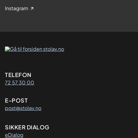
Instagram
Kontaktinformasjon
TELEFON
72 57 30 00
E-POST
post@stolav.no
SIKKER DIALOG
eDialog