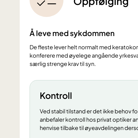
Oppfølging
Å leve med sykdommen
De fleste lever helt normalt med kerato
konferere med øyelege angående yrkesvalg,
særlig strenge krav til syn.
Kontroll
Ved stabil tilstand er det ikke behov f
anbefaler kontroll hos privat optiker an
henvise tilbake til øyeavdelingen ders