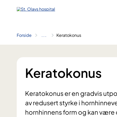
Hopp
til
innhold
Forside
..
.
Keratokonus
Keratokonus
Keratokonus er en gradvis utp
av redusert styrke i hornhinnev
hornhinnens form og kan være o