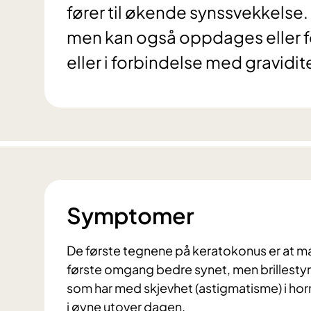
fører til økende synssvekkelse.
men kan også oppdages eller fo
eller i forbindelse med gravidit
Symptomer
De første tegnene på keratokonus er at man
første omgang bedre synet, men brillestyrk
som har med skjevhet (astigmatisme) i hor
i øyne utover dagen.