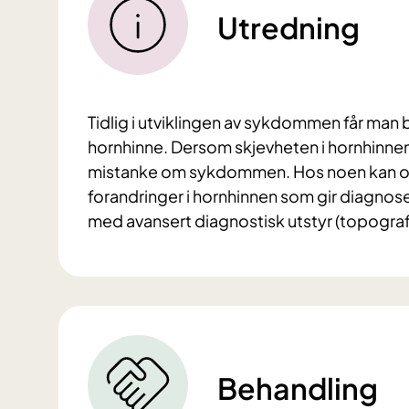
Utredning
Tidlig i utviklingen av sykdommen får man b
hornhinne. Dersom skjevheten i hornhinnen e
mistanke om sykdommen. Hos noen kan opti
forandringer i hornhinnen som gir diagno
med avansert diagnostisk utstyr (topografi)
Behandling