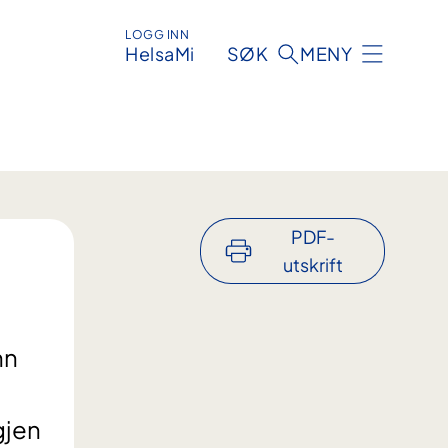
LOGG INN
HelsaMi
SØK
MENY
PDF-
utskrift
nn
gjen