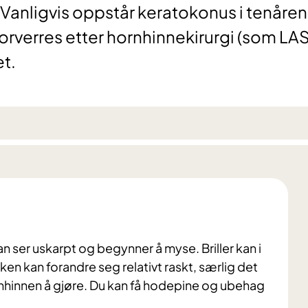
 Vanligvis oppstår keratokonus i tenåren
rverres etter hornhinnekirurgi (som LAS
et.
 ser uskarpt og begynner å myse. Briller kan i
en kan forandre seg relativt raskt, særlig det
nhinnen å gjøre. Du kan få hodepine og ubehag