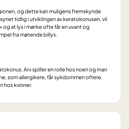
egionen, og dette kan muligens fremskynde
ynet tidlig i utviklingen av keratokonusen, vil
» og at lys i mørke ofte får en uvant og
mpel fra møtende billys.
ratokonus. Arv spiller en rolle hos noen og man
ne, som allergikere, får sykdommen oftere.
n hos kvinner.