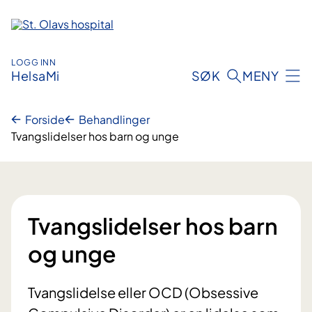
Hopp
til
innhold
LOGG INN
HelsaMi
SØK
MENY
Forside
Behandlinger
Tvangslidelser hos barn og unge
Tvangslidelser hos barn
og unge
Tvangslidelse eller OCD (Obsessive