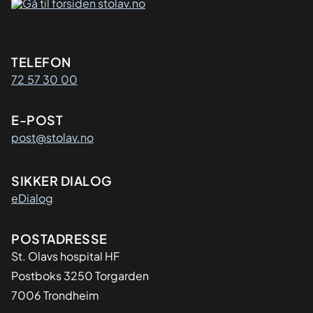
Kontaktinformasjon
TELEFON
72 57 30 00
E-POST
post@stolav.no
SIKKER DIALOG
eDialog
Adresse
POSTADRESSE
St. Olavs hospital HF
Postboks 3250 Torgarden
7006 Trondheim