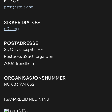
E-POST
post@stolav.no
SIKKER DIALOG
eDialog
Adresse
POSTADRESSE
St. Olavs hospital HF
Postboks 3250 Torgarden
7006 Trondheim
Organisasjon
ORGANISASJONSNUMMER
NO 883 974 832
I SAMARBEID MED NTNU